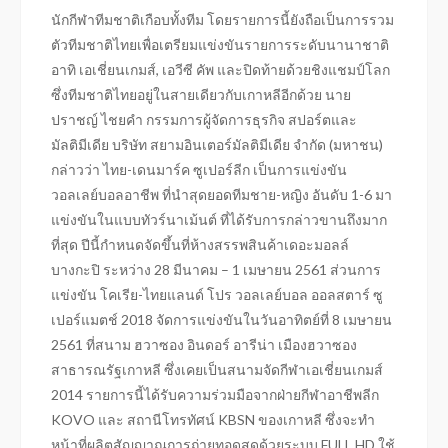
นักกีฬาทีมชาติเกือบทั้งทีม โดยรายการนี้ยังถือเป็นการรวม
ตัวทีมชาติไทยเพื่อเตรียมแข่งขันรายการระดับนานาชาติ
อาทิ เอเชี่ยนเกมส์, เอวีซี คัพ และปิดท้ายด้วยชิงแชมป์โลก
ซึ่งทีมชาติไทยอยู่ในสายเดียวกับเกาหลีอีกด้วย นาย
ปราชญ์ ไชยคำ กรรมการผู้จัดการธุรกิจ สปอร์ตและ
มัลติมีเดีย บริษัท สยามอินเตอร์มัลติมีเดีย จำกัด (มหาชน)
กล่าวว่า ไทย-เดนมาร์ค ซูเปอร์ลีก เป็นการแข่งขัน
วอลเลย์บอลอาชีพ ที่นำสุดยอดทีมชาย-หญิง อันดับ 1-6 มา
แข่งขันในแบบทัวร์นาเม้นต์ ที่ได้รับการกล่าวขานถึงมาก
ที่สุด ปีนี้กำหนดจัดขึ้นที่ห้างสรรพสินค้าเดอะมอลล์
บางกะปิ ระหว่าง 28 มีนาคม – 1 เมษายน 2561 ส่วนการ
แข่งขัน โคเรีย-ไทยแลนด์ โปร วอลเลย์บอล ออลสตาร์ ซู
เปอร์แมตช์ 2018 จัดการแข่งขันในวันอาทิตย์ที่ 8 เมษายน
2561 ที่สนาม ฮวาซอง อินดอร์ อารีน่า เมืองฮวาซอง
สาธารณรัฐเกาหลี ซึ่งเคยเป็นสนามจัดกีฬาเอเชี่ยนเกมส์
2014 รายการนี้ได้รับความร่วมมือจากฝ่ายกีฬาอาชีพลีก
KOVO และ สถานีโทรทัศน์ KBSN ของเกาหลี ซึ่งจะทำ
หน้าที่ผลิตสัญญาณการถ่ายทอดสดด้วยระบบ FULL HD ใช้