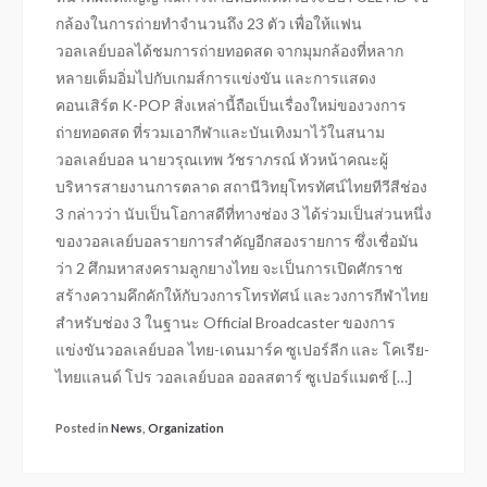
กล้องในการถ่ายทำจำนวนถึง 23 ตัว เพื่อให้แฟน
วอลเลย์บอลได้ชมการถ่ายทอดสด จากมุมกล้องที่หลาก
หลายเต็มอิ่มไปกับเกมส์การแข่งขัน และการแสดง
คอนเสิร์ต K-POP สิ่งเหล่านี้ถือเป็นเรื่องใหม่ของวงการ
ถ่ายทอดสด ที่รวมเอากีฬาและบันเทิงมาไว้ในสนาม
วอลเลย์บอล นายวรุณเทพ วัชราภรณ์ หัวหน้าคณะผู้
บริหารสายงานการตลาด สถานีวิทยุโทรทัศน์ไทยทีวีสีช่อง
3 กล่าวว่า นับเป็นโอกาสดีที่ทางช่อง 3 ได้ร่วมเป็นส่วนหนึ่ง
ของวอลเลย์บอลรายการสำคัญอีกสองรายการ ซึ่งเชื่อมัน
ว่า 2 ศึกมหาสงครามลูกยางไทย จะเป็นการเปิดศักราช
สร้างความคึกคักให้กับวงการโทรทัศน์ และวงการกีฬาไทย
สำหรับช่อง 3 ในฐานะ Official Broadcaster ของการ
แข่งขันวอลเลย์บอล ไทย-เดนมาร์ค ซูเปอร์ลีก และ โคเรีย-
ไทยแลนด์ โปร วอลเลย์บอล ออลสตาร์ ซูเปอร์แมตช์ […]
Posted in
News
,
Organization