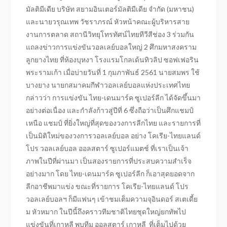
มัลติมีเดีย บริษัท สยามอินเตอร์มัลติมีเดีย จำกัด (มหาชน)
และนายวรุณเทพ วัชราภรณ์ หัวหน้าคณะผู้บริหารสาย
งานการตลาด สถานีวิทยุโทรทัศน์ไทยทีวีสีช่อง 3 ร่วมกัน
แถลงข่าวการแข่งขันวอลเลย์บอลใหญ่ 2 ศึกมหาสงคราม
ลูกยางไทย ที่ห้องบุหงา โรงแรมโกลเด้นทิวลิป ซอฟเฟอริน
พระรามเก้า เมื่อบ่ายวันที่ 1 กุมภาพันธ์ 2561 นายสมพร ใช้
บางยาง นายกสมาคมกีฬาวอลเลย์บอลแห่งประเทศไทย
กล่าวว่า การแข่งขัน ไทย-เดนมาร์ค ซูเปอร์ลีก ได้จัดขึ้นมา
อย่างต่อเนื่อง และกำลังก้าวสู่ปีที่ 6 ซึ่งถือว่าเป็นศึกแชมป์
เหนือ แชมป์ ที่ยิ่งใหญ่ที่สุดของวงการลีกไทย และรายการที่
เป็นมิติใหม่ของวงการวอลเลย์บอล อย่าง โคเรีย-ไทยแลนด์
โปร วอลเลย์บอล ออลสตาร์ ซูเปอร์แมตช์ ที่เราเป็นเจ้า
ภาพในปีที่ผ่านมา เป็นสองรายการที่ประสบความสำเร็จ
อย่างมาก โดย ไทย-เดนมาร์ค ซูเปอร์ลีก ก็เอาสุดยอดจาก
ลีกอาชีพมาแข่ง ขณะที่รายการ โคเรีย-ไทยแลนด์ โปร
วอลเลย์บอลฯ ก็มีแฟนๆ เข้าชมเต็มความจุอินดอร์ สเตเดี้ย
ม หัวหมาก ในปีนี้ถึงคราวทีมชาติไทยชุดใหญ่ยกทัพไป
แข่งขันที่เกาหลี พบทีม ออลสตาร์ เกาหลี ที่เต็มไปด้วย