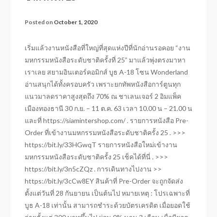
Posted on
October 1, 2020
เริ่มแล้วงานหนังสือที่ใหญ่ที่สุดแห่งปีที่นักอ่านรอคอย “งาน
มหกรรมหนังสือระดับชาติครั้งที่ 25” มาแล้วพุ่งตรงมาหา
เราเลย สยามอินเตอร์คอมิกส์ บูธ A-18 โซน Wonderland
อ่านสนุกได้ทั้งครอบครัว เพราะยกทัพหนังสือการ์ตูนทุก
แนวมาลดราคาสูงสุดถึง 70% ณ ชาเลนเจอร์ 2 อิมแพ็ค
เมืองทองธานี 30 ก.ย. – 11 ต.ค. 63 เวลา 10.00 น – 21.00 น
และที่ https://siamintershop.com/ . รายการหนังสือ Pre-
Order ที่เข้างานมหกรรมหนังสือระดับชาติครั้ง 25 . >>>
https://bit.ly/33HGwqT รายการหนังสือใหม่เข้างาน
มหกรรมหนังสือระดับชาติครั้ง 25 เช็คได้ที่นี่ . >>>
https://bit.ly/3n5cZQz . การเดินทางไปงาน >>
https://bit.ly/3cCw8EY สินค้าที่ Pre-Order จะถูกจัดส่ง
ตั้งแต่วันที่ 28 กันยายน เป็นต้นไป หมายเหตุ : โปรเฉพาะที่
บูธ A-18 เท่านั้น สามารถชำระด้วยบัตรเครดิต เมื่อยอดใช้