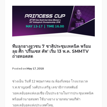
ทีมลูกยางยุวชน 7 ชาติประชุมเทคนิค พร้อม
ลุย ศึก ‘ปริ๊นเซส คัพ’ เริ่ม 13 พ.ค. SMMTV
ถ่ายทอดสด
Posted on
May 17, 2018
ช่วงเย็น วันที่ 12 พฤษภาคม ณ ห้องกิ่งทอง โรงแรมเวล
ร.ท.ชาญฤทธิ์ วงศ์ประเสริฐ เลขาธิการสหพันธ์
วอลเลย์บอลแห่งเอเชีย เป็นประธานในการประชุมเทคนิค
พร้อมด้วนายสมพร ใช้บางยาง นายกสมาคมกีฬา
วอลเลย์บอลแห่งประเทศไทย,