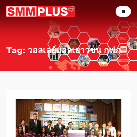
Tag: วอลเลย์บอลเยาวชน กฟภ.