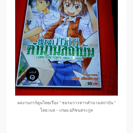
ผลงานการ์ตูนไทยเรื่อง “ ชมรมวารสารตำนานสถาบัน ”
โดย เบล – เกษม อภิชนตระกูล