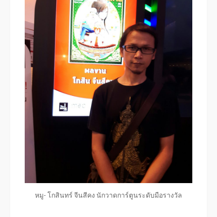
หมู- โกสินทร์ จีนสีคง นักวาดการ์ตูนระดับมือรางวัล