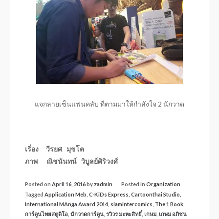
แจกลายเซ็นแฟนคลับ ที่ตามมาให้กำลังใจ 2 นักวาด
เริ่อง วีรยศ มุขโต
ภาพ ณิชนันทน์ วิบูลย์ศิริวงศ์
Posted on
April 16, 2016
by
zadmin
Posted in
Organization
Tagged
Application Meb
,
C-KiDs Express
,
Cartoonthai Studio
,
International MAnga Award 2014
,
siamintercomics
,
The 1 Book
,
การ์ตูนไทยสตูดิโอ
,
นักวาดการ์ตูน
,
รวิวร มะหะสิทธิ์
,
เกษม
,
เกษม อภิชน