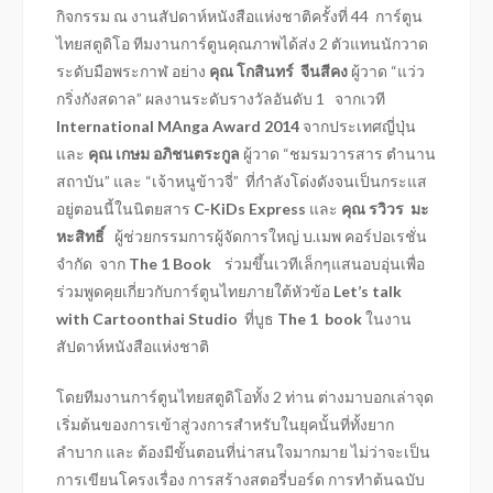
กิจกรรม ณ งานสัปดาห์หนังสือแห่งชาติครั้งที่ 44 การ์ตูน
ไทยสตูดิโอ ทีมงานการ์ตูนคุณภาพได้ส่ง 2 ตัวแทนนักวาด
ระดับมือพระกาฬ อย่าง
คุณ โกสินทร์ จีนสีคง
ผู้วาด “แว่ว
กริ่งกังสดาล” ผลงานระดับรางวัลอันดับ 1 จากเวที
International MAnga Award 2014
จากประเทศญี่ปุ่น
และ
คุณ เกษม อภิชนตระกูล
ผู้วาด “ชมรมวารสาร ตำนาน
สถาบัน” และ “เจ้าหนูข้าวจี่” ที่กำลังโด่งดังจนเป็นกระแส
อยู่ตอนนี้ในนิตยสาร
C-KiDs Express
และ
คุณ รวิวร มะ
หะสิทธิ์
ผู้ช่วยกรรมการผู้จัดการใหญ่ บ.เมพ คอร์ปอเรชั่น
จำกัด จาก
The
1 Book
ร่วมขึ้นเวทีเล็กๆแสนอบอุ่นเพื่อ
ร่วมพูดคุยเกี่ยวกับการ์ตูนไทยภายใต้หัวข้อ
Let’s talk
with Cartoonthai Studio
ที่บูธ
The
1 book
ในงาน
สัปดาห์หนังสือแห่งชาติ
โดยทีมงานการ์ตูนไทยสตูดิโอทั้ง 2 ท่าน ต่างมาบอกเล่าจุด
เริ่มต้นของการเข้าสู่วงการสำหรับในยุคนั้นที่ทั้งยาก
ลำบาก และ ต้องมีขั้นตอนที่น่าสนใจมากมาย ไม่ว่าจะเป็น
การเขียนโครงเรื่อง การสร้างสตอรี่บอร์ด การทำต้นฉบับ