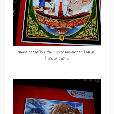
ผลงานการ์ตูนไทยเรื่อง “ แว่วกริ่งกังสดาล ” โดย หมู-
โกสินทร์ จีนสีคง