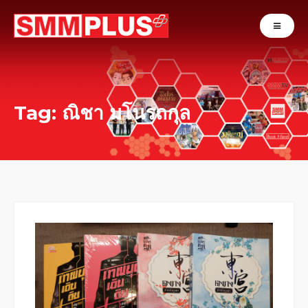
Tag: ณิชา มโนรถกุล