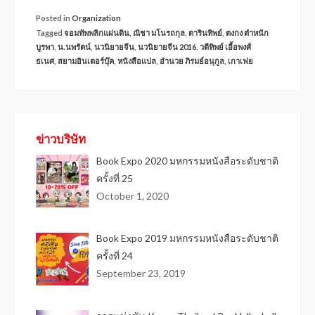
Posted in
Organization
Tagged
จอมทัพพลิกแผ่นดิน
,
ณิชา มโนรถกุล
,
ดารินทิพย์
,
ตงกง ตำหนัก
บูรพา
,
น.นพรัตน์
,
นวนิยายจีน
,
นวนิยายจีน 2016
,
วดีทิพย์ เอื้อพงศ์
ธเนศ
,
สยามอินเตอร์บุ๊ค
,
หนังสือแปล
,
อำนวย ภิรมย์อนุกูล
,
เกาเฟย
ข่าวบริษัท
Book Expo 2020 มหกรรมหนังสือระดับชาติ
ครั้งที่ 25
October 1, 2020
Book Expo 2019 มหกรรมหนังสือระดับชาติ
ครั้งที่ 24
September 23, 2019